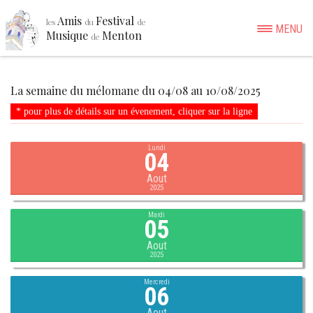
Amis
Festival
les
du
de
MENU
Musique
Menton
de
La semaine du mélomane du 04/08 au 10/08/2025
* pour plus de détails sur un évenement, cliquer sur la ligne
Lundi
04
Aout
2025
Mardi
05
Aout
2025
Mercredi
06
Aout